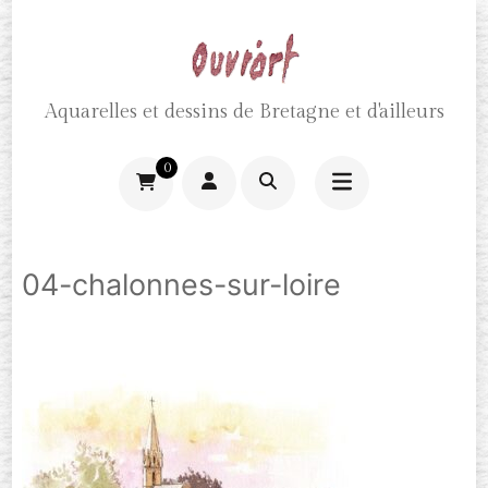
Aller
au
contenu
Aquarelles et dessins de Bretagne et d'ailleurs
(Pressez
Entrée)
0
04-chalonnes-sur-loire