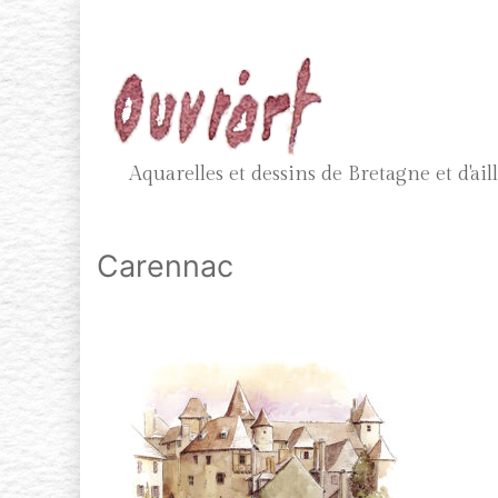
Aller
au
contenu
(Pressez
Entrée)
Aquarelles et dessins de Bretagne et d'ail
Carennac